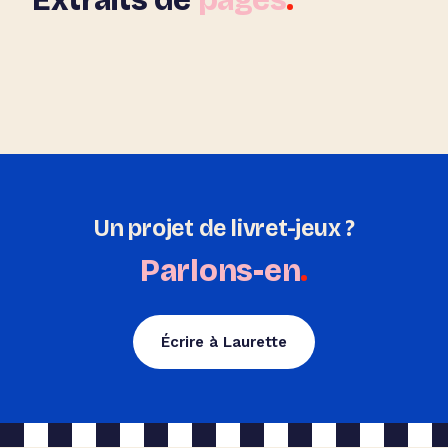
Extraits de
pages
.
Un projet de livret-jeux ?
Parlons-en
.
Écrire à Laurette